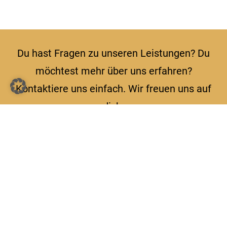
Du hast Fragen zu unseren Leistungen? Du
möchtest mehr über uns erfahren?
Kontaktiere uns einfach. Wir freuen uns auf
dich.
Standort
Das Waldblick
c/o MICMEDIA Werbung
Leonhardsplatz 17 70128
Stuttgart
foerderung@das-waldblick.de